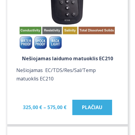
Nešiojamas laidumo matuoklis EC210
Nešiojamas EC/TDS/Res/Sal/Temp
matuoklis EC210
Price
PLAČIAU
325,00
€
–
575,00
€
range:
325,00 €
through