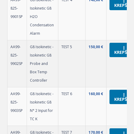
Į
KREPŠELĮ
825-
Isokinetic G8
9901SP
H2O
Condensation
Alarm
AA99-
G8 Isokinetic -
TEST 5
150,00
€
Į
KREPŠELĮ
825-
Isokinetic G8
9902SP
Probe and
Box Temp
Controller
AA99-
G8 Isokinetic -
TEST 6
160,00
€
Į
KREPŠELĮ
825-
Isokinetic G8
9903SP
N° 2 Input for
TC K
AA99-
G8 Isokinetic -
TEST 7
170,00
€
Į