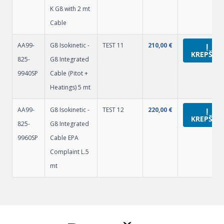
K G8 with 2 mt
Cable
AA99-
G8 Isokinetic -
TEST 11
210,00
€
Į
KREPŠELĮ
825-
G8 Integrated
9940SP
Cable (Pitot +
Heatings) 5 mt
AA99-
G8 Isokinetic -
TEST 12
220,00
€
Į
KREPŠELĮ
825-
G8 Integrated
9960SP
Cable EPA
Complaint L.5
mt