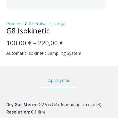
Pradinis
​Prietaisai ir įranga
G8 Isokinetic
Price
100,00
€
–
220,00
€
range:
Automatic Isokinetic Sampling System
100,00 €
through
220,00 €
Aprašymas
Dry Gas Meter:
G2.5 o G4 (depending on model)
Resolution:
0.1 litre