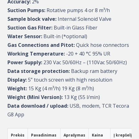
Accuracy:
2%
Suction Pumps:
Rotative pumps 4 or 8 m³/h
Sample block valve:
Internal Solenoid Valve
Suction Gas Filter:
Built-in Glass Fiber
Water Sensor:
Built-in (*optional)
Gas Connections and Pitot:
Quick hose connectors
Working Temperature:
-20 + 40 °C 95% UR
Power Supply:
230 Vac 50/60Hz – (110Vac 50/60Hz)
Data storage protection:
Backup ram battery
Display:
5” touch screen with high resolution
Weight:
15 Kg (4 m³/h) 19 Kg (8 m³/h)
Weight (Mini Version):
13 Kg (55 l/min)
Data download / upload:
USB, modem, TCR Tecora
G8 App
Prekės
Pavadinimas
Aprašymas
Kaina
Į krepšelį