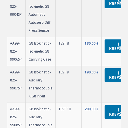
KREPŠELĮ
825-
Isokinetic G8
9904SP
Automatic
Autozero Diff
Press Sensor
AA99-
G8 Isokinetic -
TEST 8
180,00
€
Į
KREPŠELĮ
825-
Isokinetic G8
9906SP
Carrying Case
AA99-
G8 Isokinetic -
TEST 9
190,00
€
Į
KREPŠELĮ
825-
Auxiliary
9907SP
Thermocouple
K G8 Input
AA99-
G8 Isokinetic -
TEST 10
200,00
€
Į
KREPŠELĮ
825-
Auxiliary
9908SP
Thermocouple