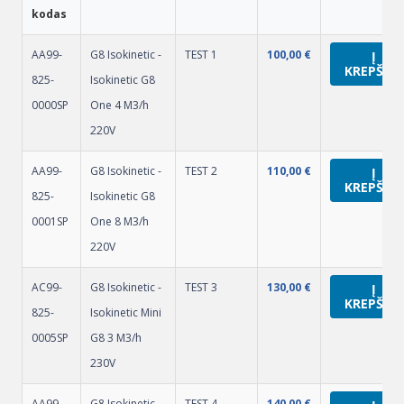
kodas
AA99-
G8 Isokinetic -
TEST 1
100,00
€
Į
KREPŠELĮ
825-
Isokinetic G8
0000SP
One 4 M3/h
220V
AA99-
G8 Isokinetic -
TEST 2
110,00
€
Į
KREPŠELĮ
825-
Isokinetic G8
0001SP
One 8 M3/h
220V
AC99-
G8 Isokinetic -
TEST 3
130,00
€
Į
KREPŠELĮ
825-
Isokinetic Mini
0005SP
G8 3 M3/h
230V
AA99-
G8 Isokinetic -
TEST 4
140,00
€